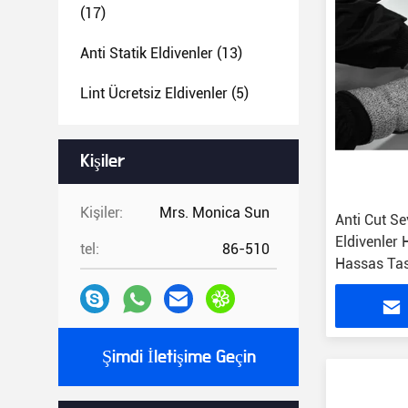
(17)
Anti Statik Eldivenler
(13)
Lint Ücretsiz Eldivenler
(5)
Kişiler
Kişiler:
Mrs. Monica Sun
Anti Cut Se
Eldivenler
tel:
86-510
Hassas Ta
Şimdi İletişime Geçin