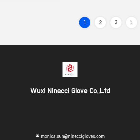
1
2
3
Wuxi Ninecci Glove Co.,Ltd
monica.sun@nineccigloves.com