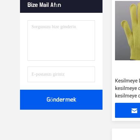
Bize Mail Atın
Kesilmeye D
kesilmeye d
kesilmeye d
Göndermek
Örme LOGO
Edilebilir