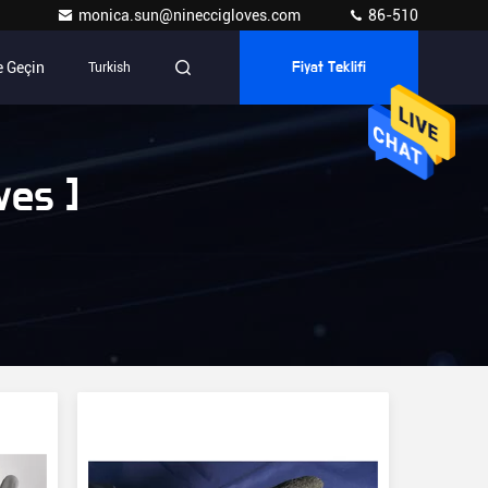
monica.sun@nineccigloves.com
86-510
e Geçin
Turkish
Fiyat Teklifi
ves ]