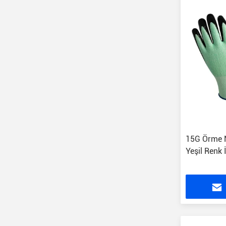
15G Örme N
Yeşil Renk 