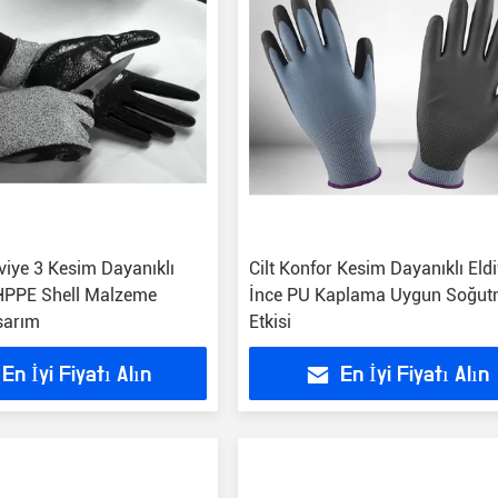
viye 3 Kesim Dayanıklı
Cilt Konfor Kesim Dayanıklı Eld
 HPPE Shell Malzeme
İnce PU Kaplama Uygun Soğu
sarım
Etkisi
En İyi Fiyatı Alın
En İyi Fiyatı Alın