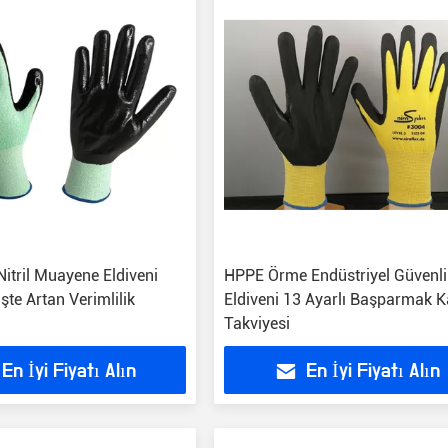
itril Muayene Eldiveni
HPPE Örme Endüstriyel Güvenli
İşte Artan Verimlilik
Eldiveni 13 Ayarlı Başparmak 
Takviyesi
En İyi Fiyatı Alın
En İyi Fiyatı Alın