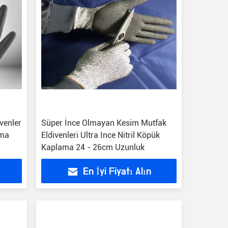
ivenler
Süper İnce Olmayan Kesim Mutfak
tma
Eldivenleri Ultra Ince Nitril Köpük
Kaplama 24 - 26cm Uzunluk
En İyi Fiyatı Alın