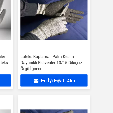
ler
Lateks Kaplamalı Palm Kesim
ateks
Dayanıklı Eldivenler 13/15 Dikişsiz
Örgü İğnesi
En İyi Fiyatı Alın