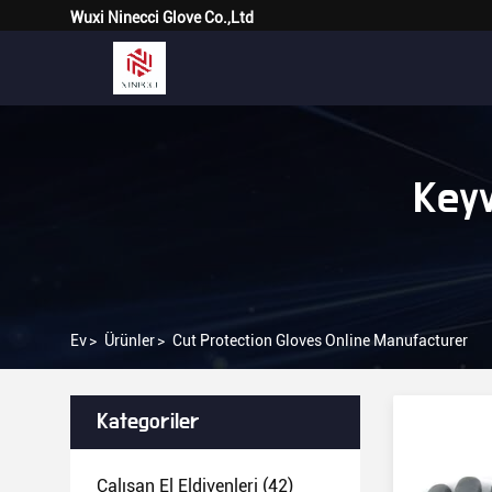
Wuxi Ninecci Glove Co.,Ltd
Keyw
Ev
>
Ürünler
>
Cut Protection Gloves Online Manufacturer
Kategoriler
Çalışan El Eldivenleri
(42)