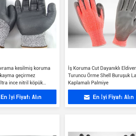
avrama kesilmiş koruma
İş Koruma Cut Dayanıklı Eldiven
, kayma geçirmez
Turuncu Örme Shell Buruşuk L
ltra ince nitril köpük
Kaplamalı Palmiye
En İyi Fiyatı Alın
En İyi Fiyatı Alın