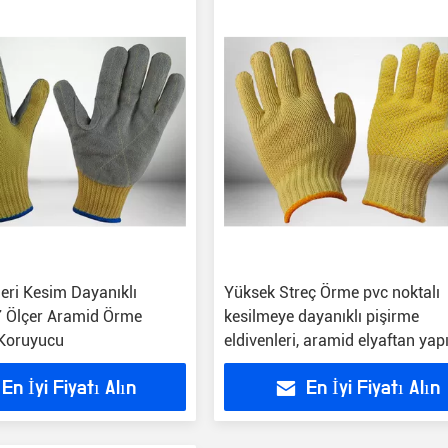
Deri Kesim Dayanıklı
Yüksek Streç Örme pvc noktalı
 7 Ölçer Aramid Örme
kesilmeye dayanıklı pişirme
Koruyucu
eldivenleri, aramid elyaftan yap
kaymaz
En İyi Fiyatı Alın
En İyi Fiyatı Alın