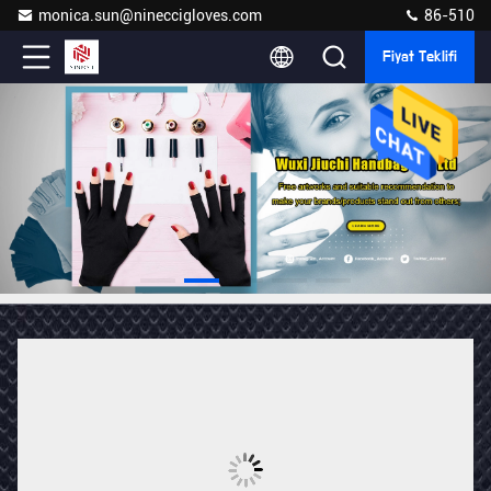
monica.sun@nineccigloves.com
86-510
Fiyat Teklifi