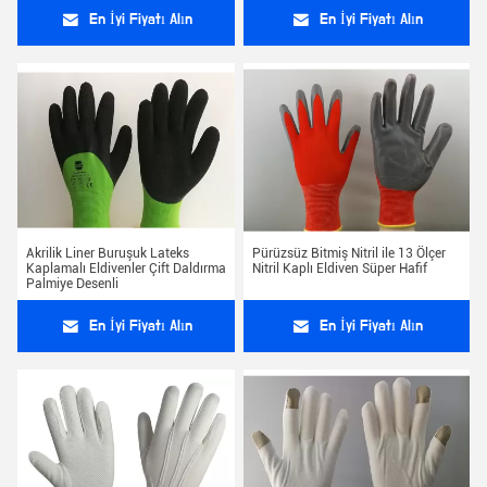
En İyi Fiyatı Alın
En İyi Fiyatı Alın
Akrilik Liner Buruşuk Lateks
Pürüzsüz Bitmiş Nitril ile 13 Ölçer
Kaplamalı Eldivenler Çift Daldırma
Nitril Kaplı Eldiven Süper Hafif
Palmiye Desenli
En İyi Fiyatı Alın
En İyi Fiyatı Alın