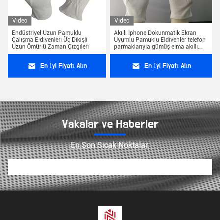
Video
Video
Endüstriyel Uzun Pamuklu
Akıllı Iphone Dokunmatik Ekran
Çalışma Eldivenleri Üç Dikişli
Uyumlu Pamuklu Eldivenler telefon
Uzun Ömürlü Zaman Çizgileri
parmaklarıyla gümüş elma akıllı
iphone dokunmatik oyun oynama
En İyi Fiyatı Alın
En İyi Fiyatı Alın
Vakalar ve Haberler
En Son Sıcak Noktalar.