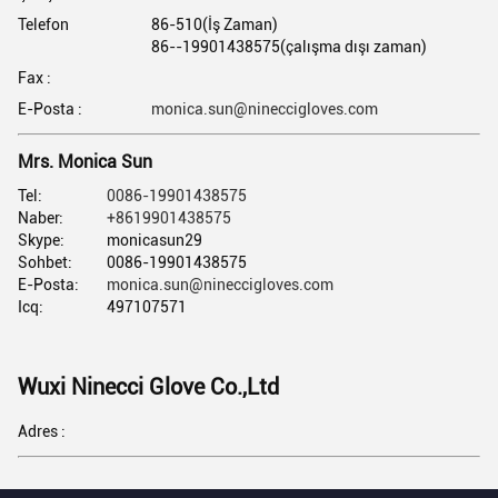
Telefon
86-510(İş Zaman)
86--19901438575(çalışma dışı zaman)
Fax :
E-Posta :
monica.sun@nineccigloves.com
Mrs. Monica Sun
Tel:
0086-19901438575
Naber:
+8619901438575
Skype:
monicasun29
Sohbet:
0086-19901438575
E-Posta:
monica.sun@nineccigloves.com
Icq:
497107571
Wuxi Ninecci Glove Co.,Ltd
Adres :