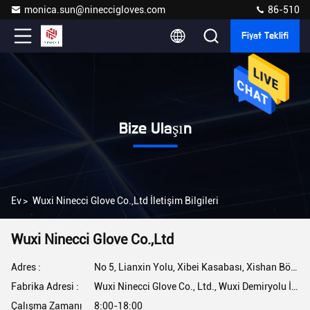
monica.sun@nineccigloves.com
86-510
Fiyat Teklifi
Bize Ulaşın
Ev
>
Wuxi Ninecci Glove Co.,Ltd İletişim Bilgileri
Wuxi Ninecci Glove Co.,Ltd
Adres :
No 5, Lianxin Yolu, Xibei Kasabası, Xishan Bölgesi, Wuxi, Jiangsu, Çin
Fabrika Adresi :
Wuxi Ninecci Glove Co., Ltd., Wuxi Demiryolu İstasyonu'na 20 dakika uzaklıkta, Xibei Şehri, Xishan Bölgesi, Wuxi Şehri, Jiangsu Eyaleti'nde yer almaktadır.
Çalışma Zamanı
8:00-18:00