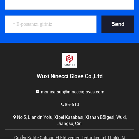
Send
Wuxi Ninecci Glove Co.,Ltd
monica.sun@nineccigloves.com
86-510
No 5, Lianxin Yolu, Xibei Kasabası, Xishan Bölgesi, Wuxi,
Jiangsu, Çin
Çin İyi Kalite Çalışan El Eldivenleri Tedarikçi. telif hakkı ©