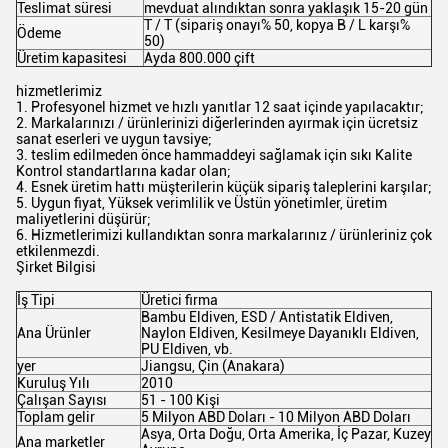
Teslimat süresi
mevduat alındıktan sonra yaklaşık 15-20 gün
T / T (sipariş onayı% 50, kopya B / L karşı%
Ödeme
50)
Üretim kapasitesi
Ayda 800.000 çift
hizmetlerimiz
1. Profesyonel hizmet ve hızlı yanıtlar 12 saat içinde yapılacaktır;
2. Markalarınızı / ürünlerinizi diğerlerinden ayırmak için ücretsiz
sanat eserleri ve uygun tavsiye;
3. teslim edilmeden önce hammaddeyi sağlamak için sıkı Kalite
Kontrol standartlarına kadar olan;
4. Esnek üretim hattı müşterilerin küçük sipariş taleplerini karşılar;
5. Uygun fiyat, Yüksek verimlilik ve Üstün yönetimler, üretim
maliyetlerini düşürür;
6. Hizmetlerimizi kullandıktan sonra markalarınız / ürünleriniz çok
etkilenmezdi.
Şirket Bilgisi
İş Tipi
Üretici firma
Bambu Eldiven, ESD / Antistatik Eldiven,
Ana Ürünler
Naylon Eldiven, Kesilmeye Dayanıklı Eldiven,
PU Eldiven, vb.
yer
Jiangsu, Çin (Anakara)
Kuruluş Yılı
2010
Çalışan Sayısı
51 - 100 Kişi
Toplam gelir
5 Milyon ABD Doları - 10 Milyon ABD Doları
Asya, Orta Doğu, Orta Amerika, İç Pazar, Kuzey
Ana marketler