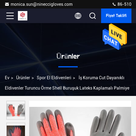
monica.sun@nineccigloves.com
86-510
Fiyat Teklifi
Ürünler
Ev
>
Ürünler
>
Spor El Eldivenleri
>
İş Koruma Cut Dayanıklı
Eldivenler Turuncu Örme Shell Buruşuk Lateks Kaplamalı Palmiye