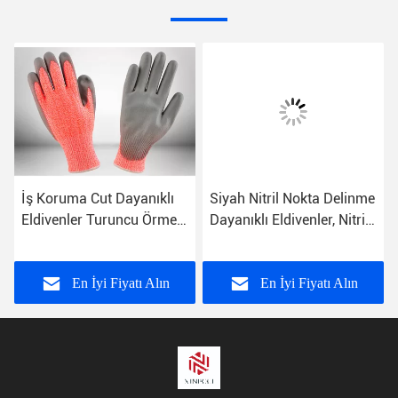
İş Koruma Cut Dayanıklı
Siyah Nitril Nokta Delinme
Eldivenler Turuncu Örme
Dayanıklı Eldivenler, Nitril
Shell Buruşuk Lateks
İş Eldivenleri EN388
Kaplamalı Palmiye
Sertifikalı
En İyi Fiyatı Alın
En İyi Fiyatı Alın