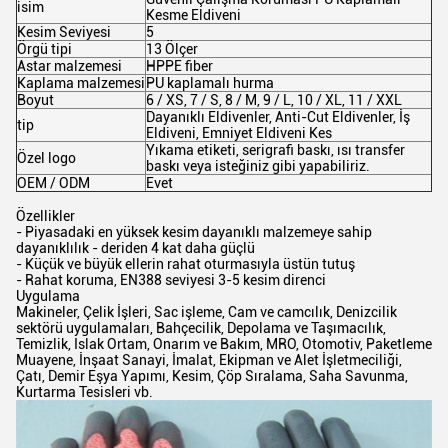
isim
Kesme Eldiveni
Kesim Seviyesi
5
Örgü tipi
13 Ölçer
Astar malzemesi
HPPE fiber
Kaplama malzemesi
PU kaplamalı hurma
Boyut
6 / XS, 7 / S, 8 / M, 9 / L, 10 / XL, 11 / XXL
Dayanıklı Eldivenler, Anti-Cut Eldivenler, İş
tip
Eldiveni, Emniyet Eldiveni Kes
Yıkama etiketi, serigrafi baskı, ısı transfer
Özel logo
baskı veya isteğiniz gibi yapabiliriz.
OEM / ODM
Evet
Özellikler
- Piyasadaki en yüksek kesim dayanıklı malzemeye sahip
dayanıklılık - deriden 4 kat daha güçlü
- Küçük ve büyük ellerin rahat oturmasıyla üstün tutuş
- Rahat koruma, EN388 seviyesi 3-5 kesim direnci
Uygulama
Makineler, Çelik İşleri, Sac işleme, Cam ve camcılık, Denizcilik
sektörü uygulamaları, Bahçecilik, Depolama ve Taşımacılık,
Temizlik, Islak Ortam, Onarım ve Bakım, MRO, Otomotiv, Paketleme
Muayene, İnşaat Sanayi, İmalat, Ekipman ve Alet İşletmeciliği,
Çatı, Demir Eşya Yapımı, Kesim, Çöp Sıralama, Saha Savunma,
Kurtarma Tesisleri vb.