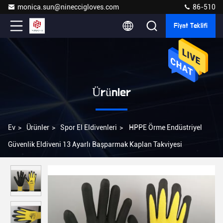
monica.sun@nineccigloves.com
86-510
Fiyat Teklifi
Ürünler
Ev
>
Ürünler
>
Spor El Eldivenleri
>
HPPE Örme Endüstriyel
Güvenlik Eldiveni 13 Ayarlı Başparmak Kaplan Takviyesi