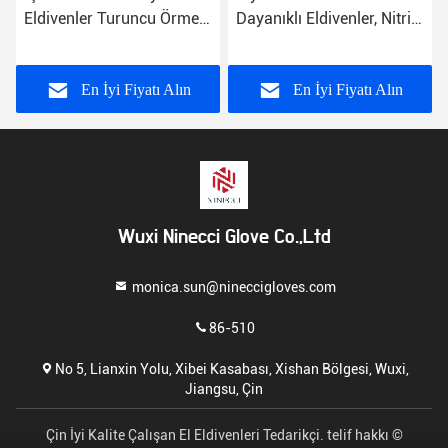
Eldivenler Turuncu Örme
Dayanıklı Eldivenler, Nitril
Shell Buruşuk Lateks
İş Eldivenleri EN388
Kaplamalı Palmiye
Sertifikalı
En İyi Fiyatı Alın
En İyi Fiyatı Alın
Wuxi Ninecci Glove Co.,Ltd
monica.sun@nineccigloves.com
86-510
No 5, Lianxin Yolu, Xibei Kasabası, Xishan Bölgesi, Wuxi,
Jiangsu, Çin
Çin İyi Kalite Çalışan El Eldivenleri Tedarikçi. telif hakkı ©