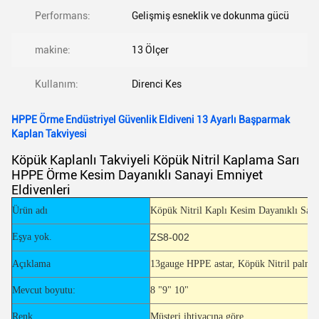
Performans:
Gelişmiş esneklik ve dokunma gücü
makine:
13 Ölçer
Kullanım:
Direnci Kes
HPPE Örme Endüstriyel Güvenlik Eldiveni 13 Ayarlı Başparmak
Kaplan Takviyesi
Köpük Kaplanlı Takviyeli Köpük Nitril Kaplama Sarı
HPPE Örme Kesim Dayanıklı Sanayi Emniyet
Eldivenleri
Ürün adı
Köpük Nitril Kaplı Kesim Dayanıklı Sana
Eşya yok.
ZS8-002
Açıklama
13gauge HPPE astar, Köpük Nitril palmiye
Mevcut boyutu:
8 "9" 10"
Renk
Müşteri ihtiyacına göre