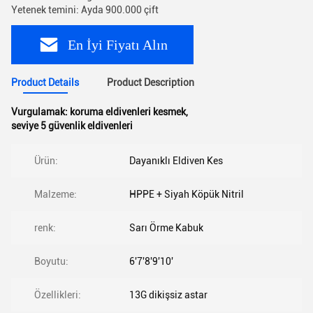
Yetenek temini: Ayda 900.000 çift
En İyi Fiyatı Alın
Product Details
Product Description
Vurgulamak:
koruma eldivenleri kesmek
,
seviye 5 güvenlik eldivenleri
Ürün:
Dayanıklı Eldiven Kes
Malzeme:
HPPE + Siyah Köpük Nitril
renk:
Sarı Örme Kabuk
Boyutu:
6'7'8'9'10'
Özellikleri:
13G dikişsiz astar