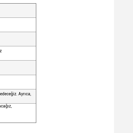
z
 edeceğiz. Ayrıca,
acağız,