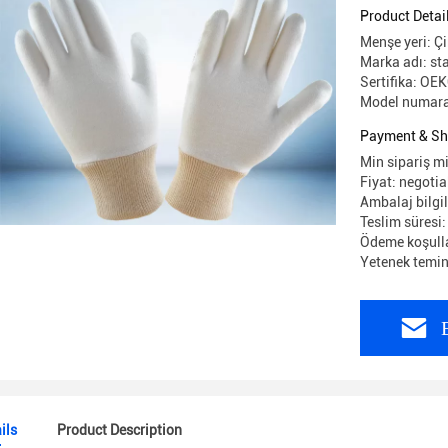
ücretsiz k
Product Detai
Menşe yeri: Ç
Marka adı: sta
Sertifika: O
Model numara
Payment & Sh
Min sipariş mi
Fiyat: negotia
Ambalaj bilgile
Teslim süresi:
Ödeme koşullar
Yetenek temin
ils
Product Description