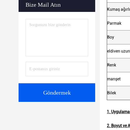
Bize Mail Atın
Kumaş ağırlı
Parmak
Boy
eldiven uzu
Renk
manşet
Göndermek
Bilek
1. Uygulamal
2. Boyut ve Ağ