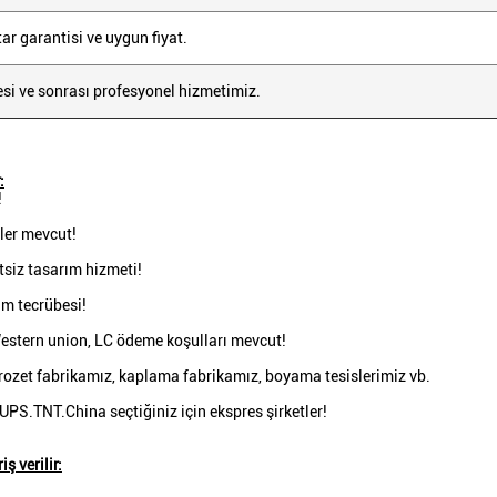
ar garantisi ve uygun fiyat.
esi ve sonrası profesyonel hizmetimiz.
:
!
şler mevcut!
tsiz tasarım hizmeti!
tim tecrübesi!
estern union, LC ödeme koşulları mevcut!
rozet fabrikamız, kaplama fabrikamız, boyama tesislerimiz vb.
PS.TNT.China seçtiğiniz için ekspres şirketler!
iş verilir: