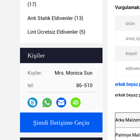
(17)
Vurgulamak
Anti Statik Eldivenler
(13)
ürün:
Lint Ücretsiz Eldivenler
(5)
avuç iç
boyut:
Kişiler
eldiven 
Kişiler:
Mrs. Monica Sun
erkek beyaz p
tel:
86-510
erkek beyaz p
Arka Malze
Şimdi İletişime Geçin
Palmiye Mal