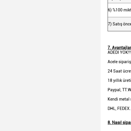
6) %100 mikt
7) Satış önc
7. Avantajlar
ADEDI YOK!!
Acele sipari
24 Saat ücre
18 yıllık üre
Paypal, TT.W
Kendi metal 
DHL, FEDEX.U
8. Nasıl sipar