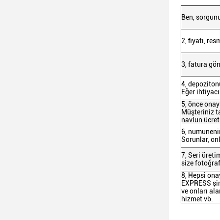
Ben, sorgunu
2, fiyatı, re
3, fatura gö
4, depoziton
Eğer ihtiyac
5, önce onay
Müşteriniz t
navlun ücret
6, numuneni
Sorunlar, on
7, Seri üreti
size fotoğra
8, Hepsi ona
EXPRESS şirk
ve onları al
hizmet vb.