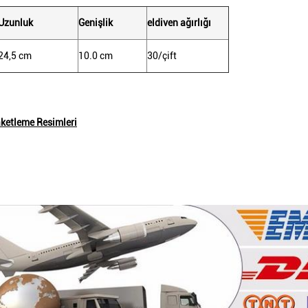
Uzunluk
Genişlik
eldiven ağırlığı
24,5 cm
10.0 cm
30/çift
aketleme Resimleri