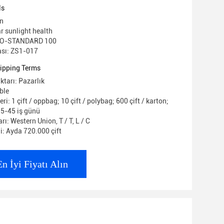
alıp maliyeti
ls
in
r sunlight health
EKO-STANDARD 100
sı: ZS1-017
ipping Terms
ktarı: Pazarlık
ble
ri: 1 çift / oppbag; 10 çift / polybag; 600 çift / karton;
 5-45 iş günü
ı: Western Union, T / T, L / C
i: Ayda 720.000 çift
En İyi Fiyatı Alın