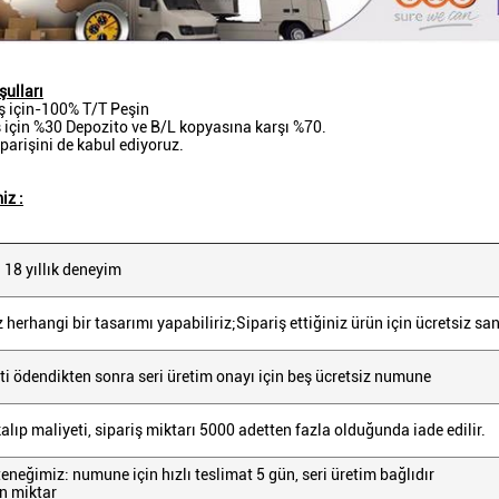
ulları
ş için-100% T/T Peşin
ş için %30 Depozito ve B/L kopyasına karşı %70.
parişini de kabul ediyoruz.
iz :
 18 yıllık deneyim
z herhangi bir tasarımı yapabiliriz;Sipariş ettiğiniz ürün için ücretsiz sa
eti ödendikten sonra seri üretim onayı için beş ücretsiz numune
alıp maliyeti, sipariş miktarı 5000 adetten fazla olduğunda iade edilir.
teneğimiz: numune için hızlı teslimat 5 gün, seri üretim bağlıdır
en miktar