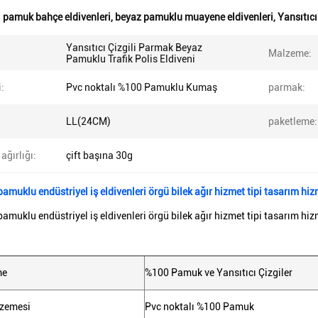
:
pamuk bahçe eldivenleri
,
beyaz pamuklu muayene eldivenleri
,
Yansıtıcı
Yansıtıcı Çizgili Parmak Beyaz
Malzeme:
Pamuklu Trafik Polis Eldiveni
i:
Pvc noktalı %100 Pamuklu Kumaş
parmak:
LL(24CM)
paketleme:
ağırlığı:
çift ​​başına 30g
amuklu endüstriyel iş eldivenleri örgü bilek ağır hizmet tipi tasarım hizm
amuklu endüstriyel iş eldivenleri örgü bilek ağır hizmet tipi tasarım hizm
me
%100 Pamuk ve Yansıtıcı Çizgiler
zemesi
Pvc noktalı %100 Pamuk