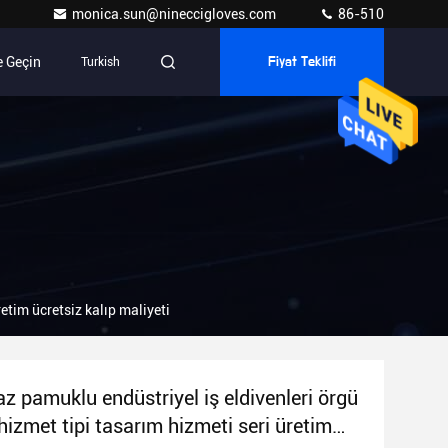
monica.sun@nineccigloves.com
86-510
e Geçin
Turkish
Fiyat Teklifi
retim ücretsiz kalıp maliyeti
z pamuklu endüstriyel iş eldivenleri örgü
 hizmet tipi tasarım hizmeti seri üretim