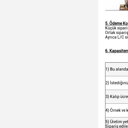
5. Ödeme Koş
Küçük sipari
Ortak sipari
Ayrıca L/C si
6. Kapasitem
1) Bu alanda
2) İstediğini
3) Kalıp ücr
4) Örnek ve k
5) Üretim ye
Sipariş edil