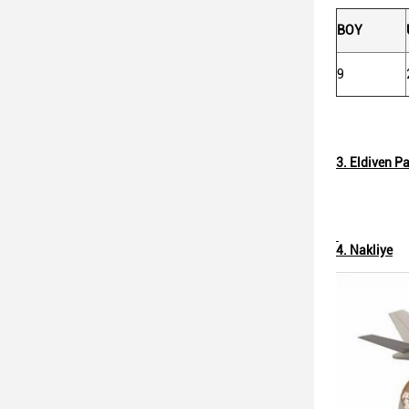
BOY
9
3. Eldiven P
4. Nakliye