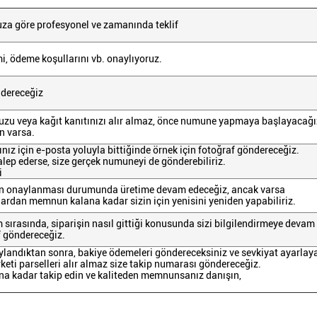
za göre profesyonel ve zamanında teklif
smi, ödeme koşullarını vb. onaylıyoruz.
ndereceğiz
uzu veya kağıt kanıtınızı alır almaz, önce numune yapmaya başlayacağı
ın varsa.
ınız için e-posta yoluyla bittiğinde örnek için fotoğraf göndereceğiz.
alep ederse, size gerçek numuneyi de gönderebiliriz.
i
n onaylanması durumunda üretime devam edeceğiz, ancak varsa
lardan memnun kalana kadar sizin için yenisini yeniden yapabiliriz.
m sırasında, siparişin nasıl gittiği konusunda sizi bilgilendirmeye devam
f göndereceğiz.
ylandıktan sonra, bakiye ödemeleri göndereceksiniz ve sevkiyat ayarlay
eti parselleri alır almaz size takip numarası göndereceğiz.
ana kadar takip edin ve kaliteden memnunsanız danışın,