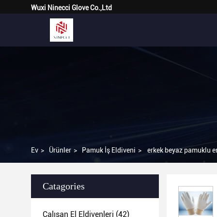
Wuxi Ninecci Glove Co.,Ltd
Ev
>
Ürünler
>
Pamuk İş Eldiveni
>
erkek beyaz pamuklu end
Catagories
Çalışan El Eldivenleri
(42)