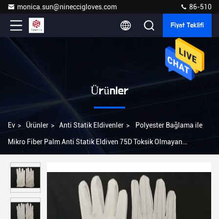
monica.sun@nineccigloves.com
86-510
Fiyat Teklifi
Ürünler
Ev
>
Ürünler
>
Anti Statik Eldivenler
>
Polyester Bağlama ile
Mikro Fiber Palm Anti Statik Eldiven 75D Toksik Olmayan
Malzemeler