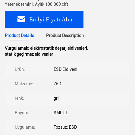
Yetenek temini: Aylık 100.000 çift
En İyi Fiyatı Alın
Product Details
Product Description
Vurgulamak:
elektrostatik deşarj eldivenleri
,
statik geçirmez eldivenler
Ürün:
ESD Eldiveni
Malzeme:
75D
renk:
gri
Boyutu:
SML LL
Uygulama:
Tozsuz; ESD