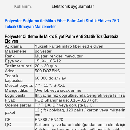
Kullanım:
Elektronik uygulamalar
Polyester Bağlama ile Mikro Fiber Palm Anti Statik Eldiven 75D
Toksik Olmayan Malzemeler
Polyester Ciltleme ile Mikro Elyaf Palm Anti Statik Toz Ücretsiz
Eldiven
Açıklama
Yüksek kaliteli mikro fiber esd eldiven
Malzemeler
polyester
Renk
Müşteri renkleri mevcuttur
Eşya yok.
15LX-1105-12
Teslimat süresi
20 ~ 30 gün
Adedi
500 DOZENS
Tedarik
60.000 dolar / ay
kapasitesi
Mevcut boyutu:
7 '' - 11 '', S-XXL
Manşet dikiş
Overlok veya sıcak erime
Logo baskı
İhtiyaçlarınız doğrultusunda Serigrafi veya Isı Transf
Fiyat:
FOB Shanghai usd0.16--0.23 / çifti.
Ödeme şartları
T / T DA, DP veya görüşte L / C.
12 çift / polybag, 120 pairs / karton veya müşterini
paket
cm
CE
EN388 / EN420
QC
Kalitenin iyi ve kararlı olduğundan emin olmak için sık
Antidust, iyi kavrama, esnek, mühendislik, sıhhi tesisa