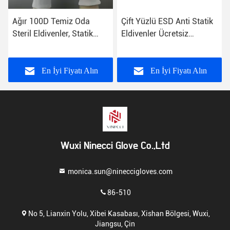
Ağır 100D Temiz Oda
Çift Yüzlü ESD Anti Statik
Steril Eldivenler, Statik
Eldivenler Ücretsiz
Dayanıklı Eldivenler Ortak
Örnekler İçeren Fiber
Ciltleme
İletken
En İyi Fiyatı Alın
En İyi Fiyatı Alın
Wuxi Ninecci Glove Co.,Ltd
monica.sun@nineccigloves.com
86-510
No 5, Lianxin Yolu, Xibei Kasabası, Xishan Bölgesi, Wuxi,
Jiangsu, Çin