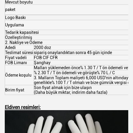
Mevcut boyutu
9
1
paket
2
Logo Baskı
A
E
Uygulama
k
Tedarik kapasitesi
5
Özelleştirilmiş
O
2. Nakliye ve Ödeme
Adedi
2000 doz
Teslimat süresi
sipariş onaylandıktan sonra 45 gün içinde
Fiyat vadeli
FOB CIF CFR
FOB Limanı
Şanghay
Malları yüklemeden önce% 1.30 T / T ön ödemeli ve% 
% 2.30 T / T ön ödemeli ve görüşte% 70 L / C
Ödeme koşulu
3. Malların Toplam maliyeti 6,000 USD'nin altındays
genellikle% 100 T / T olmalı ve bize gümrük vergisi ö
Son fiyat almak için bize ulaşın
Birim fiyat
(Daha büyük miktar, indirim daha fazla)
Eldiven resimleri: