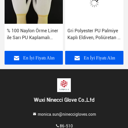
% 100 Naylon Örme Liner
Gri Polyester PU Palmiye
ile Sarı PU Kaplamalı
Kaplı Eldiven, Poliüretan İş
Eldivenler Sıcak Eriyik
Eldivenleri Anti Statik
Ciltleme Kenar
En İyi Fiyatı Alın
En İyi Fiyatı Alın
Wuxi Ninecci Glove Co.,Ltd
monica.sun@nineccigloves.com
86-510