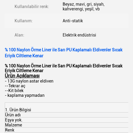
Beyaz, mavi, gri, siyah,
Kullanılabilir renk:
kahverengi, yeşil, vb
Kullanım:
Anti-statik
Alan:
Elektrik endüstrisi
% 100 Naylon Örme Liner ile Sarı PU Kaplamalı Eldivenler Sıcak
Eriyik Ciltleme Kenar
% 100 Naylon Örme Liner ile Sarı PU Kaplamalı Eldivenler Sıcak
Eriyik Ciltleme Kenar
Ürün Açıklaması
- 13G naylon astar eldiven
--Tekrar aç
--Kit bilek
- kaplama yapmadan
1. Ürün Bilgisi
Ürün adı
1
Eşya yok.
Z
Malzeme
%
Renk
s