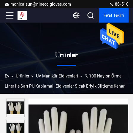
monica.sun@nineccigloves.com
86-510
Fiyat Teklifi
Ürünler
Ev
>
Ürünler
>
UV Manikür Eldivenleri
>
% 100 Naylon Örme
Liner ile Sarı PU Kaplamalı Eldivenler Sıcak Eriyik Ciltleme Kenar