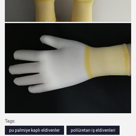
Tags:
pu palmiye kaplı eldivenler
poliüretan iş eldivenleri