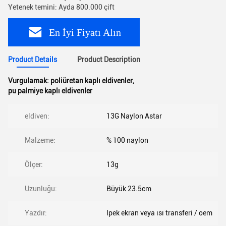
Yetenek temini: Ayda 800.000 çift
En İyi Fiyatı Alın
Product Details
Product Description
Vurgulamak:
poliüretan kaplı eldivenler
,
pu palmiye kaplı eldivenler
eldiven:
13G Naylon Astar
Malzeme:
% 100 naylon
Ölçer:
13g
Uzunluğu:
Büyük 23.5cm
Yazdır:
Ipek ekran veya ısı transferi / oem